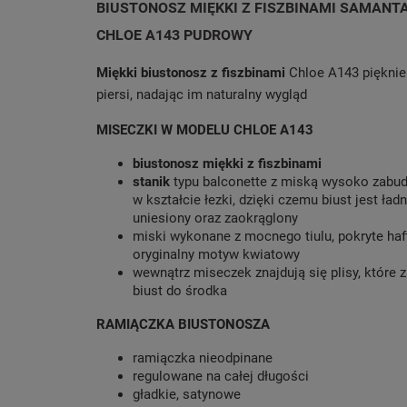
BIUSTONOSZ MIĘKKI Z FISZBINAMI SAMANT
CHLOE A143 PUDROWY
Miękki biustonosz z fiszbinami
Chloe A143 pięknie 
piersi, nadając im naturalny wygląd
MISECZKI W MODELU CHLOE A143
biustonosz miękki z fiszbinami
stanik
typu balconette z miską wysoko zab
w kształcie łezki, dzięki czemu biust jest ładn
uniesiony oraz zaokrąglony
miski wykonane z mocnego tiulu, pokryte ha
oryginalny motyw kwiatowy
wewnątrz miseczek znajdują się plisy, które z
biust do środka
RAMIĄCZKA BIUSTONOSZA
ramiączka nieodpinane
regulowane na całej długości
gładkie, satynowe