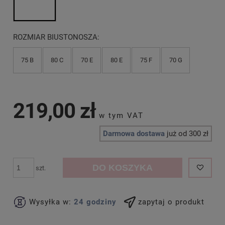
ROZMIAR BIUSTONOSZA:
75 B
80 C
70 E
80 E
75 F
70 G
219,00 zł
Darmowa dostawa
już od 300 zł
DO KOSZYKA
szt.
Wysyłka w:
24 godziny
zapytaj o produkt