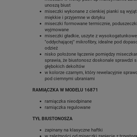
unoszą biust
miseczki wykonane z cienkiej pianki są wyj
miękkie i przyjemne w dotyku
miseczki formowane termicznie, poduszeczki
wyjmowane
miseczki gładkie, uszyte z wysokogatunkowej
"oddychającej" mikrofibry, idealne pod dopa
odzież
nisko położone łączenie pomiędzy miseczka
sprawia, że biustonosz doskonale sprawdzi s
głębokich dekoltów
w kolorze czarnym, który rewelacyjnie sprawd
pod ciemnymi ubraniami
RAMIĄCZKA W MODELU 16871
ramiączka nieodpinane
ramiączka regulowane
TYŁ BIUSTONOSZA
zapinany na klasyczne haftki
w zależności od miseczki zapięcie z trzysto