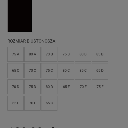
ROZMIAR BIUSTONOSZA:
75 A
80 A
70 B
75 B
80 B
85 B
65 C
70 C
75 C
80 C
85 C
65 D
70 D
75 D
80 D
65 E
70 E
75 E
65 F
70 F
65 G