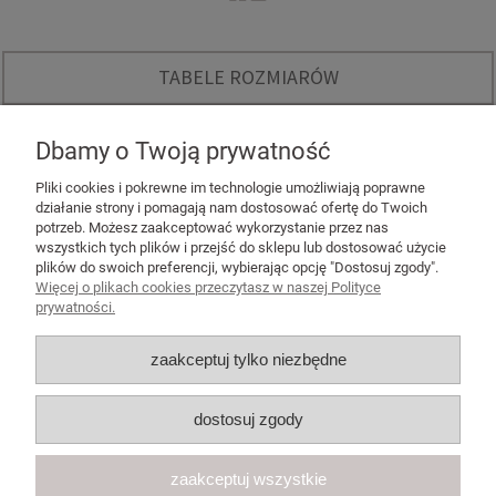
TABELE ROZMIARÓW
O NAS
Dbamy o Twoją prywatność
INSTAGRAM - KODY RABATOWE
Pliki cookies i pokrewne im technologie umożliwiają poprawne
działanie strony i pomagają nam dostosować ofertę do Twoich
potrzeb. Możesz zaakceptować wykorzystanie przez nas
wszystkich tych plików i przejść do sklepu lub dostosować użycie
plików do swoich preferencji, wybierając opcję "Dostosuj zgody".
Więcej o plikach cookies przeczytasz w naszej Polityce
POMOC
prywatności.
MOJE KONTO
zaakceptuj tylko niezbędne
PŁATNOŚCI I DOSTAWA
dostosuj zgody
KONTAKT
zaakceptuj wszystkie