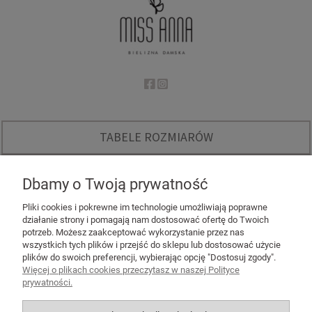
TABELE ROZMIARÓW
O NAS
Dbamy o Twoją prywatność
INSTAGRAM - KODY RABATOWE
Pliki cookies i pokrewne im technologie umożliwiają poprawne
działanie strony i pomagają nam dostosować ofertę do Twoich
potrzeb. Możesz zaakceptować wykorzystanie przez nas
wszystkich tych plików i przejść do sklepu lub dostosować użycie
plików do swoich preferencji, wybierając opcję "Dostosuj zgody".
Więcej o plikach cookies przeczytasz w naszej Polityce
POMOC
prywatności.