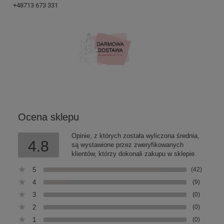
+48713 673 331
Ocena sklepu
Opinie, z których została wyliczona średnia,
4.8
są wystawione przez zweryfikowanych
klientów, którzy dokonali zakupu w sklepie.
5
(42)
4
(9)
3
(0)
2
(0)
1
(0)