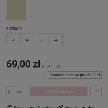
ROZMIAR:
S
M
L
XL
69,00 zł
Darmowa dostawa
już od 300 zł
DO KOSZYKA
szt.
Wysyłka w:
48 godzin
zapytaj o produkt