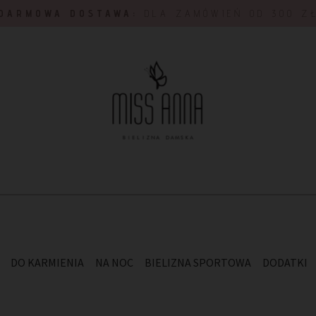
DARMOWA DOSTAWA:
DLA ZAMÓWIEŃ OD 300 Z
DO KARMIENIA
NA NOC
BIELIZNA SPORTOWA
DODATKI