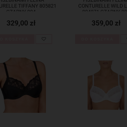
RELLE TIFFANY 805821
CONTURELLE WILD L
CZARNY 004
804871 CZARNY 0
329,00 zł
359,00 zł
O KOSZYKA
DO KOSZYKA