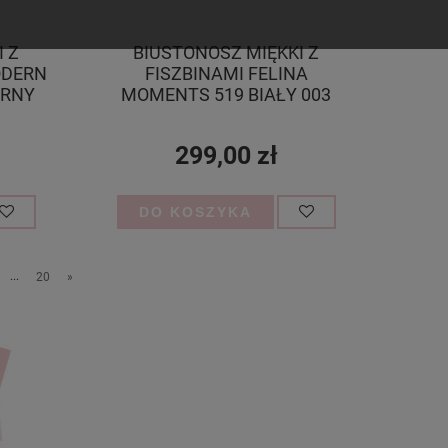
 Z
BIUSTONOSZ MIĘKKI Z
ODERN
FISZBINAMI FELINA
ARNY
MOMENTS 519 BIAŁY 003
299,00 zł
DO KOSZYKA
...
20
»