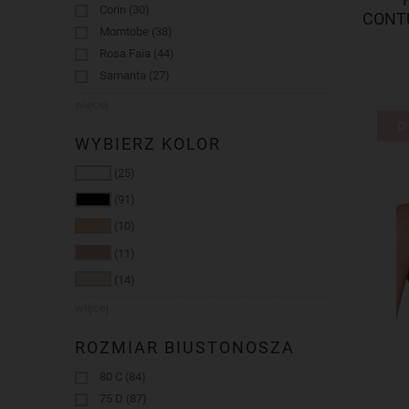
Corin
(30)
CONTU
Momtobe
(38)
Rosa Faia
(44)
Samanta
(27)
więcej
D
WYBIERZ KOLOR
(25)
(91)
(10)
(11)
(14)
więcej
ROZMIAR BIUSTONOSZA
80 C
(84)
75 D
(87)