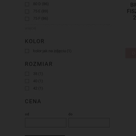
B
80 D
(86)
FIS
75 E
(89)
2
75 F
(86)
więcej
KOLOR
kolor jak na zdjęciu
(1)
D
ROZMIAR
38
(1)
40
(1)
42
(1)
CENA
od
do