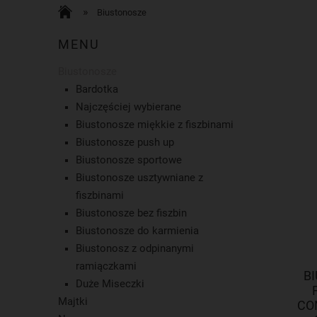
»
Biustonosze
MENU
Biustonosze
Bardotka
Najczęściej wybierane
Biustonosze miękkie z fiszbinami
Biustonosze push up
Biustonosze sportowe
Biustonosze usztywniane z
fiszbinami
Biustonosze bez fiszbin
Biustonosze do karmienia
Biustonosz z odpinanymi
ramiączkami
B
Duże Miseczki
Majtki
CO