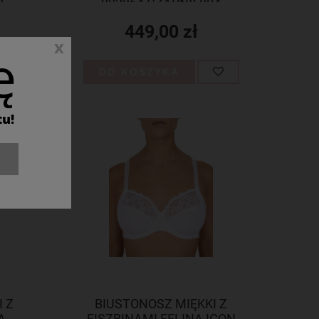
8
802864 CZARNY 004
449,00 zł
x
ę
DO KOSZYKA
tu!
 Z
BIUSTONOSZ MIĘKKI Z
A
FISZBINAMI FELINA ICON