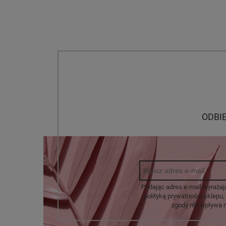
ODBI
Podając adres e-mail wyrażaj
polityką prywatności sklep
zgody nie wpływa 