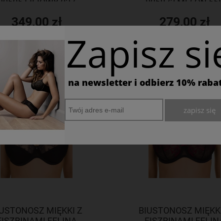
80505 LILIOWY 037
805873 MELON 55
349,00 zł
279,00 zł
Zapisz si
O KOSZYKA
DO KOSZYKA
na newsletter i odbierz 10% raba
zapisz się
IUSTONOSZ MIĘKKI Z
BIUSTONOSZ MIĘKKI
FISZBINAMI FELINA
FISZBINAMI FELIN