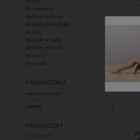
Na noc
Do karmienia
Bielizna sportowa
Koszulki,podkoszulki
D
Dodatki
Na plażę w ciąży
Ostatnie rozmiary
Nowości
Promocje
PRODUCENCI
Wybierz producenta
PRODUCENT
B
Anita
(63)