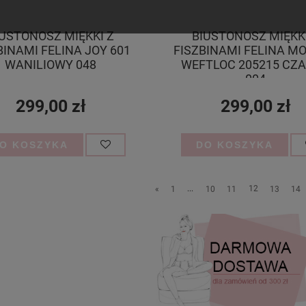
IUSTONOSZ MIĘKKI Z
BIUSTONOSZ MIĘKKI
BINAMI FELINA JOY 601
FISZBINAMI FELINA M
WANILIOWY 048
WEFTLOC 205215 CZ
004
299,00 zł
299,00 zł
O KOSZYKA
DO KOSZYKA
«
1
...
10
11
12
13
14