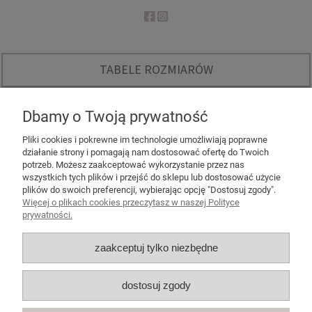
TABELE ROZMIARÓW
O NAS
Dbamy o Twoją prywatność
INSTAGRAM - KODY RABATOWE
Pliki cookies i pokrewne im technologie umożliwiają poprawne
działanie strony i pomagają nam dostosować ofertę do Twoich
potrzeb. Możesz zaakceptować wykorzystanie przez nas
wszystkich tych plików i przejść do sklepu lub dostosować użycie
plików do swoich preferencji, wybierając opcję "Dostosuj zgody".
Więcej o plikach cookies przeczytasz w naszej Polityce
POMOC
prywatności.
MOJE KONTO
zaakceptuj tylko niezbędne
PŁATNOŚCI I DOSTAWA
dostosuj zgody