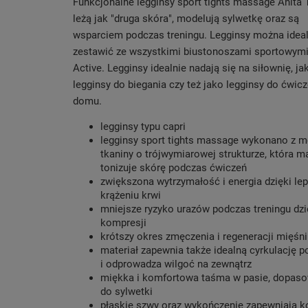
Funkcjonalne legginsy sport tights massage Anita 
leżą jak "druga skóra", modelują sylwetkę oraz są
wsparciem podczas treningu. Legginsy można ideal
zestawić ze wszystkimi biustonoszami sportowymi
Active. Legginsy idealnie nadają się na siłownię, ja
legginsy do biegania czy też jako legginsy do ćwic
domu.
legginsy typu capri
legginsy sport tights massage wykonano z 
tkaniny o trójwymiarowej strukturze, która ma
tonizuje skórę podczas ćwiczeń
zwiększona wytrzymałość i energia dzięki l
krążeniu krwi
mniejsze ryzyko urazów podczas treningu dzi
kompresji
krótszy okres zmęczenia i regeneracji mięśni
materiał zapewnia także idealną cyrkulację p
i odprowadza wilgoć na zewnątrz
miękka i komfortowa taśma w pasie, dopaso
do sylwetki
płaskie szwy oraz wykończenie zapewniają k