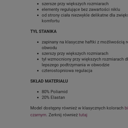
szersze przy większych rozmiarach
elementy regulujące bez zawartości niklu
od strony ciała niezwykle delikatne dla zwięk
komfortu
TYŁ STANIKA
zapinany na klasyczne haftki z możliwością r
obwodu
szerszy przy większych rozmiarach
tył wzmocniony przy większych rozmiarach d
lepszego podtrzymania w obwodzie
czterostopniowa regulacja
SKŁAD MATERIAŁU
80% Poliamid
20% Elastan
Model dostępny również w klasycznych kolorach
b
czarnym
. Zerknij również
tutaj