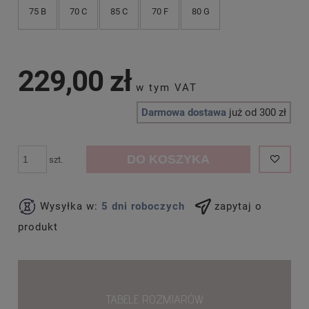
75 B
70 C
85 C
70 F
80 G
229,00 zł
Darmowa dostawa
już od 300 zł
DO KOSZYKA
szt.
Wysyłka w:
5 dni roboczych
zapytaj o
produkt
TABELE ROZMIARÓW