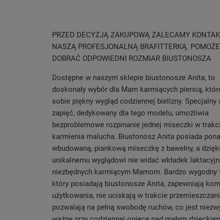
PRZED DECYZJĄ ZAKUPOWĄ ZALECAMY KONTAK
NASZĄ PROFESJONALNĄ BRAFITTERKĄ. POMOŻE
DOBRAĆ ODPOWIEDNI ROZMIAR BIUSTONOSZA
Dostępne w naszym sklepie biustonosze Anita, to
doskonały wybór dla Mam karmiących piersią, któr
sobie piękny wygląd codziennej bielizny. Specjalny
zapięć, dedykowany dla tego modelu, umożliwia
bezproblemowe rozpinanie jednej miseczki w trakc
karmienia malucha. Biustonosz Anita posiada pon
wbudowaną, piankową miseczkę z bawełny, a dzięk
unikalnemu wyglądowi nie widać wkładek laktacyjn
niezbędnych karmiącym Mamom. Bardzo wygodny 
który posiadają biustonosze Anita, zapewniają kom
użytkowania, nie uciskają w trakcie przemieszczania
pozwalają na pełną swobodę ruchów, co jest niezw
ważne przy codziennej opiece nad małym dzieckie