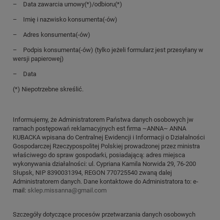
– Data zawarcia umowy(*)/odbioru(*)
– Imię i nazwisko konsumenta(-ów)
– Adres konsumenta(-ów)
– Podpis konsumenta(-ów) (tylko jeżeli formularz jest przesyłany w
wersji papierowej)
– Data
(*) Niepotrzebne skreślić.
Informujemy, że Administratorem Państwa danych osobowych jw
ramach postępowań reklamacyjnych est firma ~ANNA~ ANNA
KUBACKA wpisana do Centralnej Ewidencji i Informacji o Działalności
Gospodarczej Rzeczypospolitej Polskiej prowadzonej przez ministra
właściwego do spraw gospodarki, posiadającą: adres miejsca
wykonywania działalności: ul. Cypriana Kamila Norwida 29, 76-200
Słupsk, NIP 8390031394, REGON 770725540 zwaną dalej
Administratorem danych. Dane kontaktowe do Administratora to: e-
mail:
sklep.missanna@gmail.com
Szczegóły dotyczące procesów przetwarzania danych osobowych