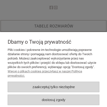
TABELE ROZMIARÓW
O NAS
Dbamy o Twoją prywatność
INSTAGRAM - KODY RABATOWE
Pliki cookies i pokrewne im technologie umożliwiają poprawne
działanie strony i pomagają nam dostosować ofertę do Twoich
potrzeb. Możesz zaakceptować wykorzystanie przez nas
wszystkich tych plików i przejść do sklepu lub dostosować użycie
plików do swoich preferencji, wybierając opcję "Dostosuj zgody".
Więcej o plikach cookies przeczytasz w naszej Polityce
POMOC
prywatności.
MOJE KONTO
zaakceptuj tylko niezbędne
PŁATNOŚCI I DOSTAWA
dostosuj zgody