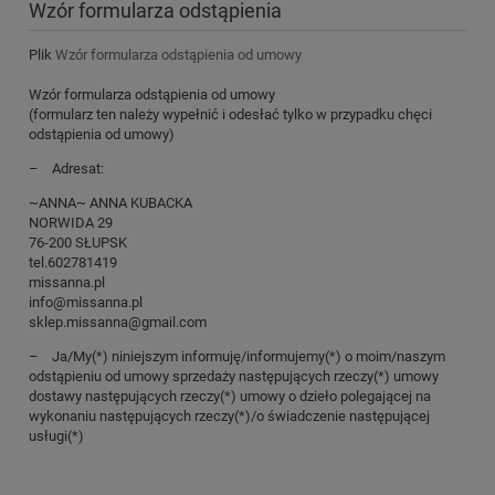
Wzór formularza odstąpienia
Plik
Wzór formularza odstąpienia od umowy
Wzór formularza odstąpienia od umowy
(formularz ten należy wypełnić i odesłać tylko w przypadku chęci
odstąpienia od umowy)
– Adresat:
~ANNA~ ANNA KUBACKA
NORWIDA 29
76-200 SŁUPSK
tel.602781419
missanna.pl
info@missanna.pl
sklep.missanna@gmail.com
– Ja/My(*) niniejszym informuję/informujemy(*) o moim/naszym
odstąpieniu od umowy sprzedaży następujących rzeczy(*) umowy
dostawy następujących rzeczy(*) umowy o dzieło polegającej na
wykonaniu następujących rzeczy(*)/o świadczenie następującej
usługi(*)