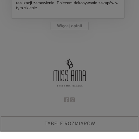
realizacji zamowienia. Polecam dokonywanie zakupów w
tym sklepie.
Więcej opinii
TABELE ROZMIARÓW
O NAS