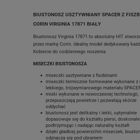
BIUSTONOSZ USZTYWNIANY SPACER Z FISZB
CORIN VIRGINIA 17871 BIAŁY
Biustonosz Virginia 17871 to absolutny HIT stworz
przez markę Corin. Idealny model dedykowany każd
Kobiecie do codziennego noszenia
MISECZKI BIUSTONOSZA
miseczki usztywniane z fiszbinami
miseczki termicznie formowane wykonane z u
lekkiego, trójwymiarowego materiału SPAC
miski wykonane w nowoczesnej technologii,
przepuszczają powietrze i pozwalają skórze
oddychać
biustonosz jest delikatny i lekki, optymalnie
dopasowuje się do kształtu piersi, doskonale
podtrzymując i nadając naturalny kształt
dzięki gładkiej powierzchni miseczek, biusto
odznacza się pod ubraniem