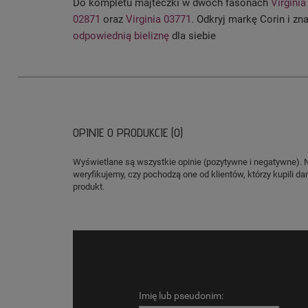
Do kompletu majteczki w dwóch fasonach
Virginia
02871
oraz
Virginia 03771
. Odkryj markę Corin i zn
odpowiednią bieliznę
dla siebie
OPINIE O PRODUKCIE (0)
Wyświetlane są wszystkie opinie (pozytywne i negatywne). 
weryfikujemy, czy pochodzą one od klientów, którzy kupili da
produkt.
Imię lub pseudonim: