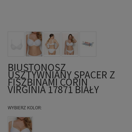
BIUSTONOSZ
USZTYWNIANY SPACER Z
FISZBINAMI CORIN
VIRGINIA 17871 BIAŁY
WYBIERZ KOLOR: