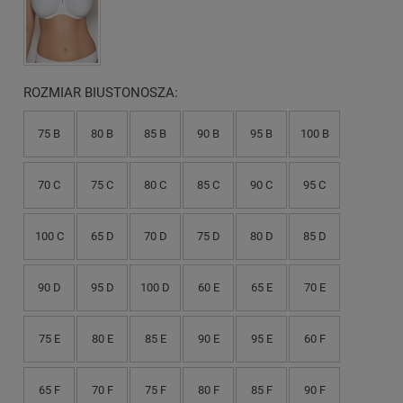
ROZMIAR BIUSTONOSZA:
75 B
80 B
85 B
90 B
95 B
100 B
70 C
75 C
80 C
85 C
90 C
95 C
100 C
65 D
70 D
75 D
80 D
85 D
90 D
95 D
100 D
60 E
65 E
70 E
75 E
80 E
85 E
90 E
95 E
60 F
65 F
70 F
75 F
80 F
85 F
90 F