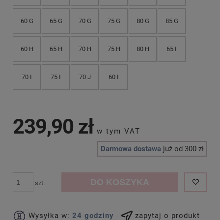
60 G
65 G
70 G
75 G
80 G
85 G
60 H
65 H
70 H
75 H
80 H
65 I
70 I
75 I
70 J
60 I
239,90 zł
Darmowa dostawa
już od 300 zł
DO KOSZYKA
szt.
Wysyłka w:
24 godziny
zapytaj o produkt