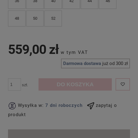
36
38
40
42
44
46
48
50
52
559,00 zł
Darmowa dostawa
już od 300 zł
DO KOSZYKA
szt.
Wysyłka w:
7 dni roboczych
zapytaj o
produkt