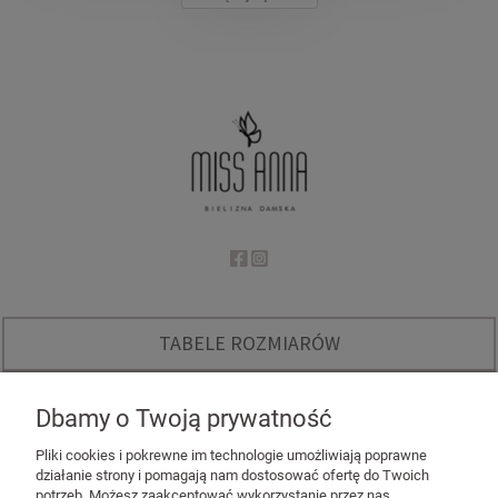
TABELE ROZMIARÓW
O NAS
Dbamy o Twoją prywatność
INSTAGRAM - KODY RABATOWE
Pliki cookies i pokrewne im technologie umożliwiają poprawne
działanie strony i pomagają nam dostosować ofertę do Twoich
potrzeb. Możesz zaakceptować wykorzystanie przez nas