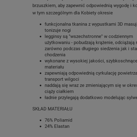
brzuszkiem, aby zapewnić odpowiednią wygodę i k
w tym szczególnym dla Kobiety okresie
funkcjonalna tkanina z wypustkami 3D masuj
tonizuje nogi
legginsy są "wszechstronne" w codziennym
użytkowaniu - pobudzają krążenie, odciążają 
zarówno podczas długiego siedzenia jak i sta
chodzenia
wykonane z wysokiej jakości, szybkoschnąc
materiału
zapewniają odpowiednią cyrkulację powietrza
transport wilgoci
naddają się wraz ze zmieniającym się w okre
ciąży ciałkiem
ładnie przylegają dodatkowo modelując sylw
SKŁAD MATERIAŁU
76% Poliamid
24% Elastan