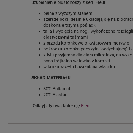
uzupełnienie biustonoszy z serii Fleur
pełne z wyższym stanem
szersze boki idealnie układają się na biodrach
doskonale trzyma pośladki
talia i wycięcia na nogi, wykończone rozciągl
elastycznymi taśmami
z przodu koronkowe o kwiatowym motywie
pośrodku koronka podszyta "oddychającą" t
z tyłu przyjemna dla ciała mikrofaza, na wys
pasa trójkątna wstawka z koronki
w kroku wszyta bawełniana wkładka
SKŁAD MATERIAŁU
80% Poliamid
20% Elastan
Odkryj stylową kolekcję
Fleur