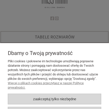
TABELE ROZMIARÓW
O NAS
Dbamy o Twoją prywatność
INSTAGRAM - KODY RABATOWE
Pliki cookies i pokrewne im technologie umożliwiają poprawne
działanie strony i pomagają nam dostosować ofertę do Twoich
potrzeb. Możesz zaakceptować wykorzystanie przez nas
wszystkich tych plików i przejść do sklepu lub dostosować użycie
plików do swoich preferencji, wybierając opcję "Dostosuj zgody".
Więcej o plikach cookies przeczytasz w naszej Polityce
POMOC
prywatności.
MOJE KONTO
zaakceptuj tylko niezbędne