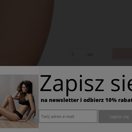
szt.
Zapisz si
Wysyłka w:
24 godziny
na newsletter i odbierz 10% raba
zapisz się
DOSTAWA