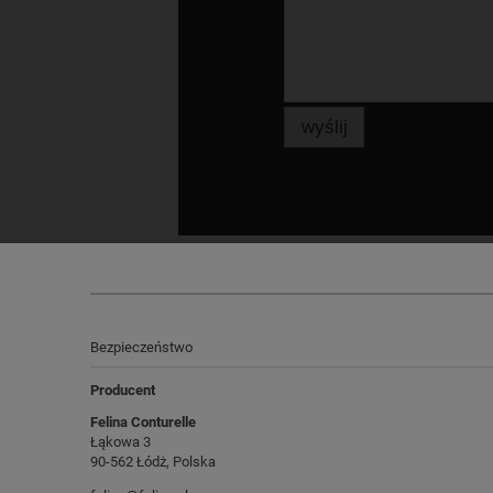
wyślij
Bezpieczeństwo
Producent
Felina Conturelle
Łąkowa 3
90-562 Łódż, Polska