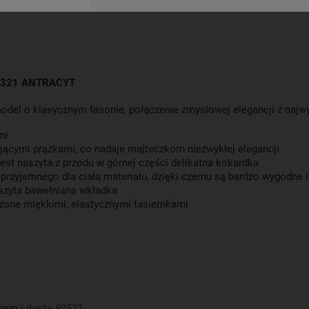
1321 ANTRACYT
o model o klasycznym fasonie, połączenie zmysłowej elegancji z n
mi
jącymi prążkami, co nadaje majteczkom niezwykłej elegancji
 naszyta z przodu w górnej części delikatna kokardka
 przyjemnego dla ciała materiału, dzięki czemu są bardzo wygodne
szyta bawełniana wkładka
czone miękkimi, elastycznymi tasiemkami
oszem
Liberte 80521