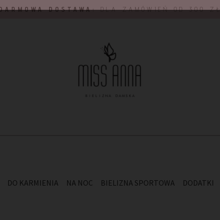
DARMOWA DOSTAWA:
DLA ZAMÓWIEŃ OD 300 Z
DO KARMIENIA
NA NOC
BIELIZNA SPORTOWA
DODATKI