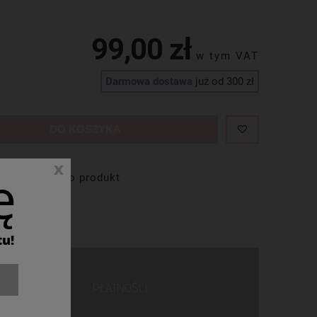
99,00 zł
Darmowa dostawa
już od 300 zł
DO KOSZYKA
x
ę
zapytaj o produkt
tu!
PŁATNOŚCI