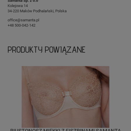
Samanta Sp. z o.o
Kolejowa 14
34-220 Maków Podhalański, Polska
office@samanta.pl
+48 500-042-142
PRODUKTY POWIĄZANE
BIUSTONOSZ MIĘKKI Z FISZBINAMI SAMANTA