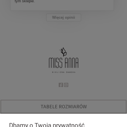
tym sklepie.
Więcej opinii
TABELE ROZMIARÓW
O NAS
Dbamy o Twoją prywatność