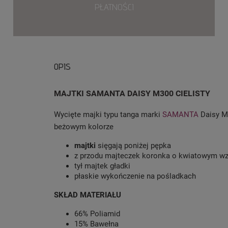
PŁATNOŚCI
OPIS
MAJTKI SAMANTA DAISY M300 CIELISTY
Wycięte majki typu tanga marki
SAMANTA
Daisy M
beżowym kolorze
majtki
sięgają poniżej pępka
z przodu majteczek koronka o kwiatowym w
tył majtek gładki
płaskie wykończenie na pośladkach
SKŁAD MATERIAŁU
66% Poliamid
15% Bawełna