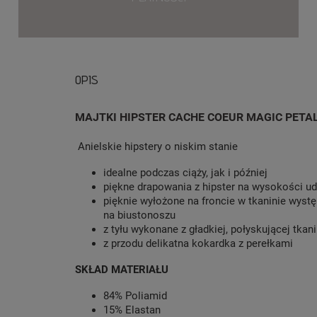
OPIS
MAJTKI HIPSTER CACHE COEUR MAGIC PETA
Anielskie hipstery o niskim stanie
idealne podczas ciąży, jak i później
piękne drapowania z hipster na wysokości ud
pięknie wyłożone na froncie w tkaninie wystę
na biustonoszu
z tyłu wykonane z gładkiej, połyskującej tkan
z przodu delikatna kokardka z perełkami
SKŁAD MATERIAŁU
84% Poliamid
15% Elastan