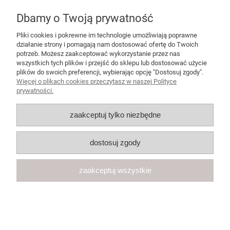
O NAS
Dbamy o Twoją prywatność
INSTAGRAM - KODY RABATOWE
Pliki cookies i pokrewne im technologie umożliwiają poprawne
działanie strony i pomagają nam dostosować ofertę do Twoich
potrzeb. Możesz zaakceptować wykorzystanie przez nas
wszystkich tych plików i przejść do sklepu lub dostosować użycie
plików do swoich preferencji, wybierając opcję "Dostosuj zgody".
Więcej o plikach cookies przeczytasz w naszej Polityce
POMOC
prywatności.
MOJE KONTO
zaakceptuj tylko niezbędne
PŁATNOŚCI I DOSTAWA
dostosuj zgody
KONTAKT
zaakceptuj wszystkie
Regulamin
Polityka prywatności
Projekt i wdrożenie: INTLE
Sklep internetowy Shoper.pl
pokaż pełną wersję strony