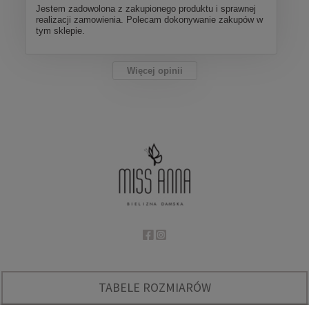
Jestem zadowolona z zakupionego produktu i sprawnej
realizacji zamowienia. Polecam dokonywanie zakupów w
tym sklepie.
Więcej opinii
TABELE ROZMIARÓW