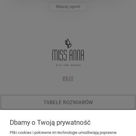
Więcej opinii
TABELE ROZMIARÓW
O NAS
Dbamy o Twoją prywatność
INSTAGRAM - KODY RABATOWE
Pliki cookies i pokrewne im technologie umożliwiają poprawne