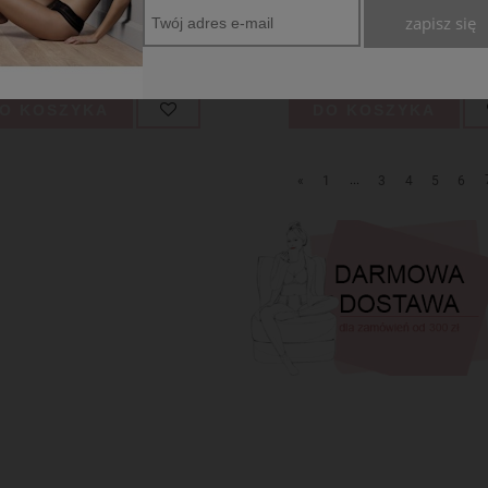
zapisz się
12,00 zł
12,00 zł
O KOSZYKA
DO KOSZYKA
«
1
...
3
4
5
6