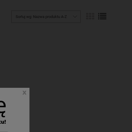
Sortuj wg:
Nazwa produktu A-Z
x
ę
ANA
O
tu!