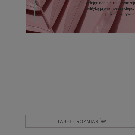
Podając adres e-mail wyrażaj
polityką prywatności sklep
zgody nie wpływa 
TABELE ROZMIARÓW