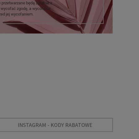
e przetwarzane będą zgodnie z
 wycofać zgodę, a wycofanie
ed jej wycofaniem.
INSTAGRAM - KODY RABATOWE