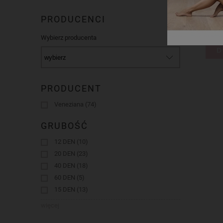
PRODUCENCI
Wybierz producenta
D
PRODUCENT
Veneziana
(74)
GRUBOŚĆ
12 DEN
(10)
20 DEN
(23)
40 DEN
(18)
60 DEN
(5)
15 DEN
(13)
więcej