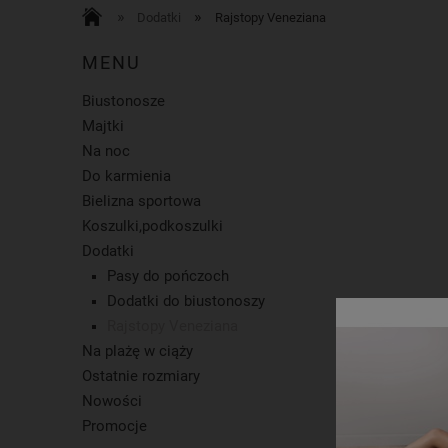
»
»
Dodatki
Rajstopy Veneziana
MENU
Biustonosze
Majtki
Na noc
Do karmienia
Bielizna sportowa
Koszulki,podkoszulki
Dodatki
Pasy do pończoch
Dodatki do biustonoszy
Rajstopy Veneziana
Na plażę w ciąży
Ostatnie rozmiary
SK
Nowości
M
Promocje