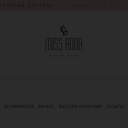
DARMOWA DOSTAWA:
DLA ZAMÓWIEŃ OD 300 Z
DO KARMIENIA
NA NOC
BIELIZNA SPORTOWA
DODATKI