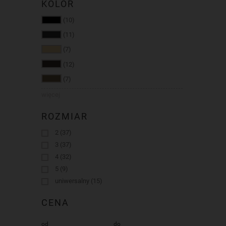
KOLOR
(10)
(11)
(7)
(12)
(7)
więcej
ROZMIAR
2
(37)
3
(37)
4
(32)
5
(9)
uniwersalny
(15)
CENA
od
do