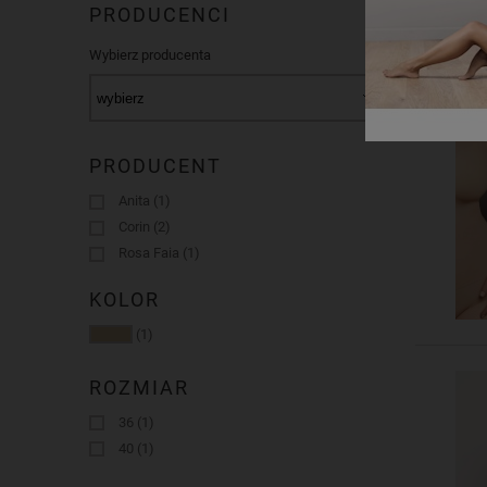
PRODUCENCI
Wybierz producenta
PRODUCENT
Anita
(1)
Corin
(2)
Rosa Faia
(1)
KOLOR
(1)
ROZMIAR
36
(1)
40
(1)