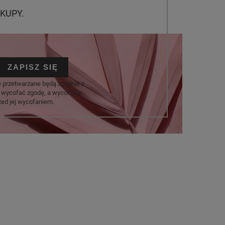
KUPY.
ZAPISZ SIĘ
e przetwarzane będą zgodnie z
 wycofać zgodę, a wycofanie
ed jej wycofaniem.