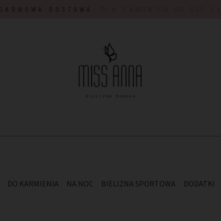
DARMOWA DOSTAWA:
DLA ZAMÓWIEŃ OD 300 Z
DO KARMIENIA
NA NOC
BIELIZNA SPORTOWA
DODATKI