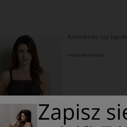
Koronkowy top bandea
Dostępność:
dostępny
Zapisz si