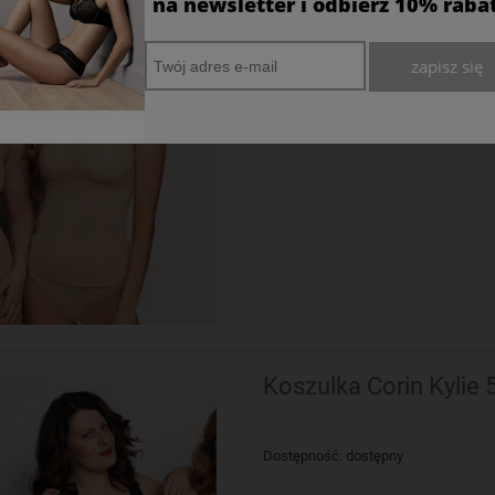
Koszulka Corin Kylie
na newsletter i odbierz 10% raba
zapisz się
Dostępność:
dostępny
Koszulka Corin Kylie 
Dostępność:
dostępny