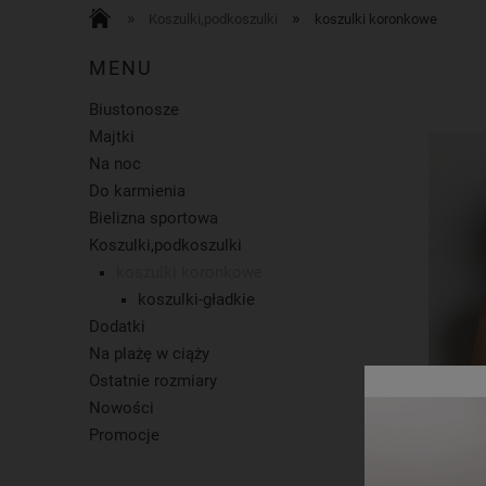
»
»
Koszulki,podkoszulki
koszulki koronkowe
MENU
Biustonosze
Majtki
Na noc
Do karmienia
Bielizna sportowa
Koszulki,podkoszulki
koszulki koronkowe
koszulki-gładkie
Dodatki
Na plażę w ciąży
Ostatnie rozmiary
Nowości
Promocje