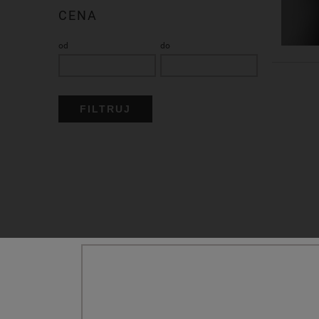
CENA
od
do
FILTRUJ