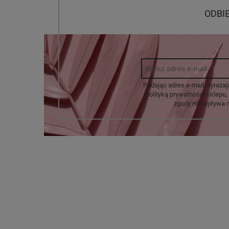
ODBI
Podając adres e-mail wyrażaj
polityką prywatności sklep
zgody nie wpływa 