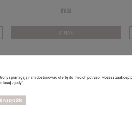
O NAS
PŁATNOŚCI I DOSTAWA
 strony i pomagają nam dostosować ofertę do Twoich potrzeb. Możesz zaakcepto
stosuj zgody".
Formy płatności
ookies
Koszty dostawy
Czas realizacji zamówienia
j wszystkie