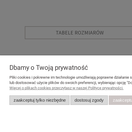
TABELE ROZMIARÓW
Dbamy o Twoją prywatność
POMOC
MOJE KONTO
Pliki cookies i pokrewne im technologie umożliwiają poprawne działanie
lub dostosować użycie plików do swoich preferencji, wybierając opcję "Do
Zwroty i reklamacje
Twoje zamówienia
Więcej o plikach cookies przeczytasz w naszej Polityce prywatności.
Regulamin sklepu
Ustawienia plików c
Wzór formularza odstąpienia
Ustawienia konta
zaakceptuj tylko niezbędne
dostosuj zgody
zaakceptu
Tabele rozmiarów
Przechowalnia
Polityka prywatności
Regulamin
Polityka prywatności