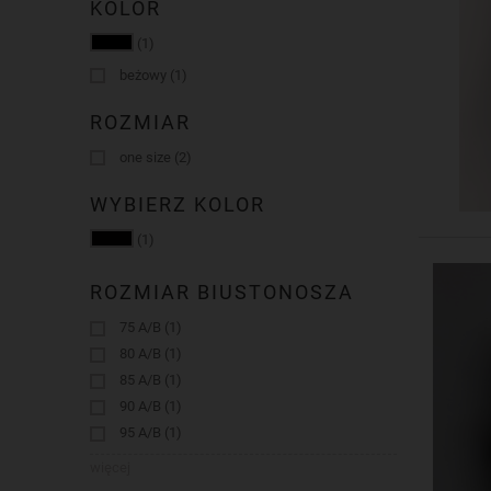
KOLOR
(1)
beżowy
(1)
ROZMIAR
one size
(2)
WYBIERZ KOLOR
(1)
ROZMIAR BIUSTONOSZA
75 A/B
(1)
80 A/B
(1)
85 A/B
(1)
90 A/B
(1)
95 A/B
(1)
więcej