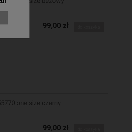
 55770 one size beżowy
tu!
99,00 zł
do koszyka
55770 one size czarny
99,00 zł
do koszyka