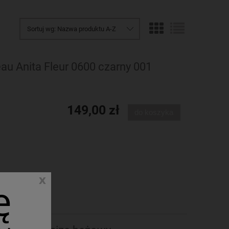
Sortuj wg:
Nazwa produktu A-Z
u Anita Fleur 0600 czarny 001
149,00 zł
do koszyka
x
ę