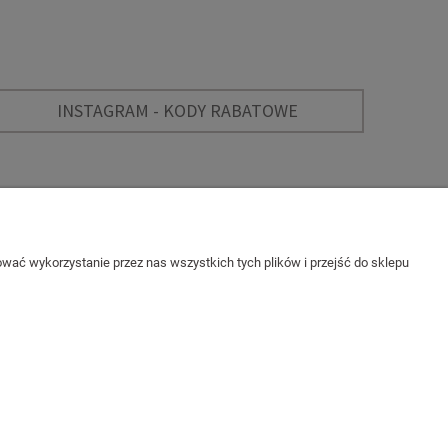
INSTAGRAM - KODY RABATOWE
KONTAKT
wać wykorzystanie przez nas wszystkich tych plików i przejść do sklepu
BLOG MISS ANNA
O kobietach oczami kobiet. Sprawdź nasze
najnowsze artykuły!
Projekt i wdrożenie: INTLE
Sklep internetowy Shoper.pl