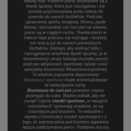
ważną rolę?
Kobiece piersi zbudowane są z
tkanki łącznej, która jest rozciągliwa i nie
została przystosowana przez naturę do
powrotu do swoich kształtów.
Podczas
uprawiania sportu, biegania, fitness, jazdy
konnej, narciarskiej czy ćwiczeń na siłowni,
piersi są w ciągłym ruchu.
Tkanka piersi w
trakcie tego procesu się rozciąga i niestety
nie wraca już do swoich pierwotnych
kształtów.
Dlatego, aby uniknąć bólu i
rozciągnięcia wrażliwej tkanki łącznej, (a w
konsekwencji utraty ładnego kształtu piersi)
podczas aktywności sportowej należy nosić
specjalny biustonosz
#
biustonoszsportowy
To właśnie poprawnie dopasowany
biustonosz sportowy
może zminimalizować
te niekorzystne ruchy.
Biustonosz do ćwiczeń
powinien ciasno
przylegać do ciała. Ważne jednak, aby nie
cisnął! Często
staniki sportowe
„w naszych
rozmiarkach
” sprawiają wrażenie, że są
ciaśniejsze pod biustem.
To naturalne i
wynika z konstrukcji modeli sportowych i z
tego, że szersza plisa pod biustem zapewnia
lepsze podtrzymanie piersi.
Podobnie ma się