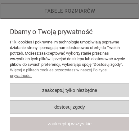
TABELE ROZMIARÓW
O NAS
Dbamy o Twoją prywatność
INSTAGRAM - KODY RABATOWE
Pliki cookies i pokrewne im technologie umożliwiają poprawne
działanie strony i pomagają nam dostosować ofertę do Twoich
potrzeb. Możesz zaakceptować wykorzystanie przez nas
wszystkich tych plików i przejść do sklepu lub dostosować użycie
plików do swoich preferencji, wybierając opcję "Dostosuj zgody".
Więcej o plikach cookies przeczytasz w naszej Polityce
POMOC
prywatności.
MOJE KONTO
zaakceptuj tylko niezbędne
PŁATNOŚCI I DOSTAWA
dostosuj zgody
KONTAKT
zaakceptuj wszystkie
Regulamin
Polityka prywatności