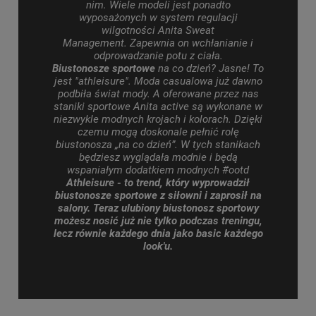
nim.
Wiele modeli jest ponadto
wyposażonych w system regulacji
wilgotności Anita
Sweat
Management.
Zapewnia
on wchłanianie i
odprowadzanie potu z ciała.
Biustonosze sportowe
na co dzień? Jasne! To
jest
"
athleisure
". Moda
casualowa
już dawno
podbiła świat mody.
A oferowane przez nas
staniki sportowe
Anita active są
wykonane w
niezwykle modnych krojach i kolorach.
Dzięki
czemu mogą doskonale
pełnić rolę
biustonosza „na co dzień”. W tych stanikach
będziesz wyglądała modnie i będą
wspaniałym dodatkiem modnych #ootd
Athleisure - to
trend, który wyprowadził
biustonosze sportowe z siłowni i zaprosił na
salony.
Teraz ulubiony biustonosz sportowy
możesz nosić już nie tylko podczas treningu,
lecz równie każdego dnia jako basic każdego
look
'u.