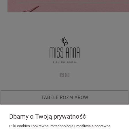
TABELE ROZMIARÓW
O NAS
Dbamy o Twoją prywatność
INSTAGRAM - KODY RABATOWE
Pliki cookies i pokrewne im technologie umożliwiają poprawne